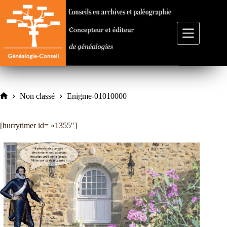
Passer
au
contenu
Non classé
Enigme-01010000
Accueil
[hurrytimer id= »1355″]