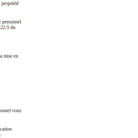
 propriété
ge personnel
L122-5 du
la mise en
rsonnel vous
cation
.