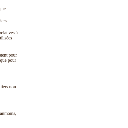
que.
iers.
elatives à
ilisées
stent pour
r que pour
 tiers non
Néanmoins,