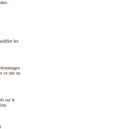
sites
odifier les
des dommages
e ce site ou
és sur le
ion.
r