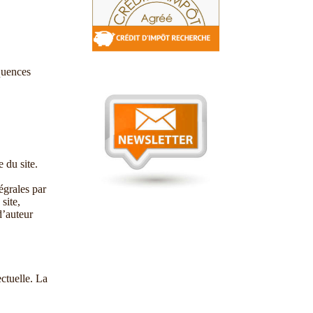
équences
e du site.
tégrales par
site,
d’auteur
ectuelle. La