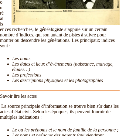
o
ur
ré
al
is
er ces recherches, le généalogiste s’appuie sur un certain
nombre d’indices, qui son autant de pistes à suivre pour
monter ou descendre les générations. Les principaux indices
sont :
Les noms
Les dates et lieux d’événements (naissance, mariage,
études…)
Les professions
Les descriptions physiques et les photographies
Savoir lire les actes
La source principale d’information se trouve bien sûr dans les
actes d’état civil. Selon les époques, ils peuvent fournir de
multiples indications :
Le ou les prénoms et le nom de famille de la personne ;
Les noms et prénoms des parents (qui viendront