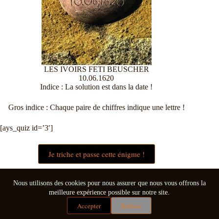
LES IVOIRS FETI BEUSCHER
10.06.1620
Indice : La solution est dans la date !
Gros indice : Chaque paire de chiffres indique une lettre !
[ays_quiz id=’3′]
Je triche et passe cette énigme !
Nous utilisons des cookies pour nous assurer que nous vous offrons la
meilleure expérience possible sur notre site.
Accepter
Refuser
Mentions légales
Conditions générales de vente