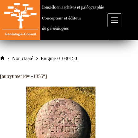
Passer
au
contenu
Non classé
Enigme-01030150
Accueil
[hurrytimer id= »1355″]