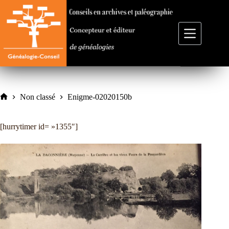
Passer
au
contenu
Non classé
Enigme-02020150b
Accueil
[hurrytimer id= »1355″]