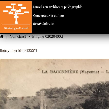
Passer
au
contenu
Non classé
Enigme-02020400d
Accueil
[hurrytimer id= »1355″]