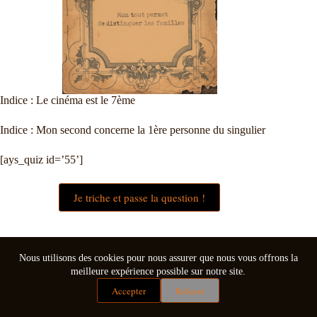
Indice : Le cinéma est le 7ème
Indice : Mon second concerne la 1ère personne du singulier
[ays_quiz id=’55’]
Je triche et passe la question !
Nous utilisons des cookies pour nous assurer que nous vous offrons la
meilleure expérience possible sur notre site.
Accepter
Refuser
Mentions légales
Conditions générales de vente
Copyright © 2026 - Thème WordPress par
CreativeThemes
.