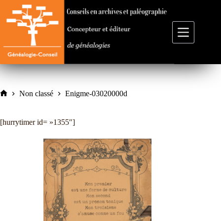
Passer
au
contenu
Non classé
Enigme-03020000d
Accueil
[hurrytimer id= »1355″]