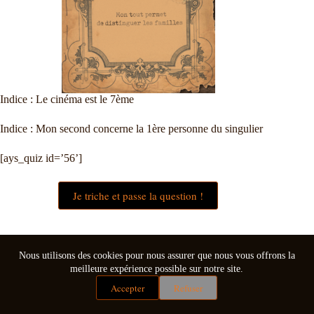
Indice : Le cinéma est le 7ème
Indice : Mon second concerne la 1ère personne du singulier
[ays_quiz id=’56’]
Je triche et passe la question !
Nous utilisons des cookies pour nous assurer que nous vous offrons la
meilleure expérience possible sur notre site.
Accepter
Refuser
Mentions légales
Conditions générales de vente
Copyright © 2026 - Thème WordPress par
CreativeThemes
.