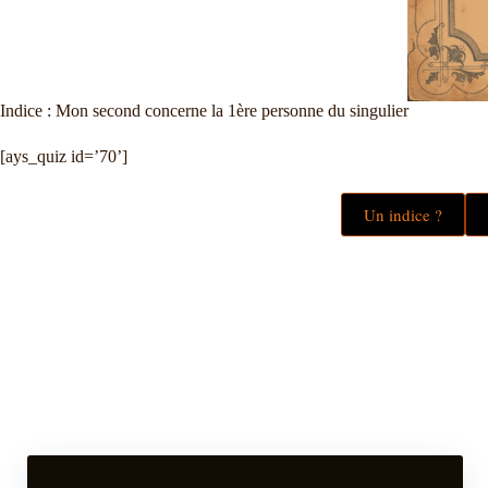
Indice : Mon second concerne la 1ère personne du singulier
[ays_quiz id=’70’]
Un indice ?