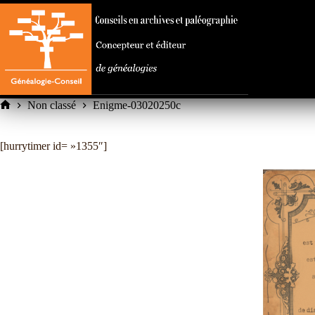
Passer
au
contenu
Non classé
Enigme-03020250c
Accueil
[hurrytimer id= »1355″]