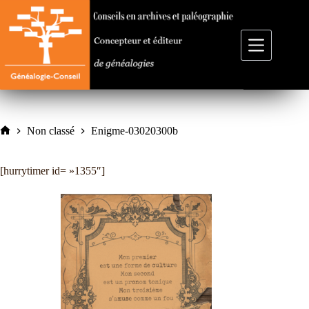
Passer
au
contenu
Non classé
Enigme-03020300b
Accueil
[hurrytimer id= »1355″]