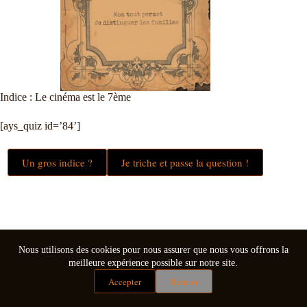
Indice : Le cinéma est le 7ème
[ays_quiz id=’84’]
Un gros indice ?
Je triche et passe la question !
Nous utilisons des cookies pour nous assurer que nous vous offrons la
meilleure expérience possible sur notre site.
Accepter
Refuser
Mentions légales
Conditions générales de vente
Copyright © 2026 - Thème WordPress par
CreativeThemes
.