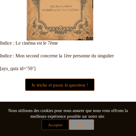
Indice : Le cinéma est le 7ème
Indice : Mon second concerne la 1ère personne du singulier
[ays_quiz id=’59’]
Je triche et passe la question !
Nous utilisons des cookies pour nous assurer que nous vous offrons la
meilleure expérience possible sur notre site.
Accepter
Refuser
Mentions légales
Conditions générales de vente
Copyright © 2026 - Thème WordPress par
CreativeThemes
.