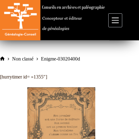
Passer
au
contenu
Non classé
Enigme-03020400d
Accueil
[hurrytimer id= »1355″]