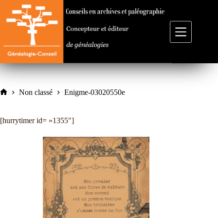
Passer
au
contenu
Non classé
Enigme-03020550e
Accueil
[hurrytimer id= »1355″]