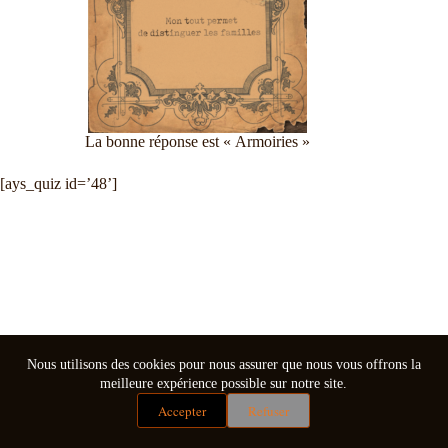
La bonne réponse est « Armoiries »
[ays_quiz id=’48’]
Nous utilisons des cookies pour nous assurer que nous vous offrons la
meilleure expérience possible sur notre site.
Accepter
Refuser
Mentions légales
Conditions générales de vente
Copyright © 2026 - Thème WordPress par
CreativeThemes
.