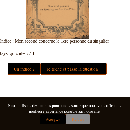
Indice : Mon second concerne la 1ère personne du singulier
[ays_quiz id=’77’]
Un indice ?
Je triche et passe la question !
Nous utilisons des cookies pour nous assurer que nous vous offrons la
meilleure expérience possible sur notre site.
Accepter
Refuser
Mentions légales
Conditions générales de vente
Copyright © 2026 - Thème WordPress par
CreativeThemes
.