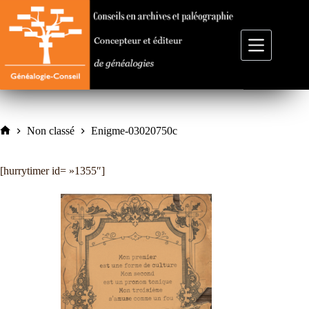
Passer
au
contenu
Non classé
Enigme-03020750c
Accueil
[hurrytimer id= »1355″]