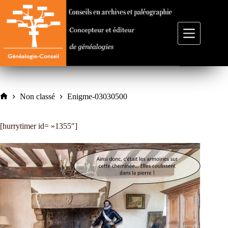
Passer
au
contenu
Non classé
Enigme-03030500
Accueil
[hurrytimer id= »1355″]