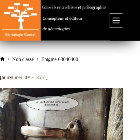
Passer
au
contenu
Non classé
Enigme-03040400
Accueil
[hurrytimer id= »1355″]