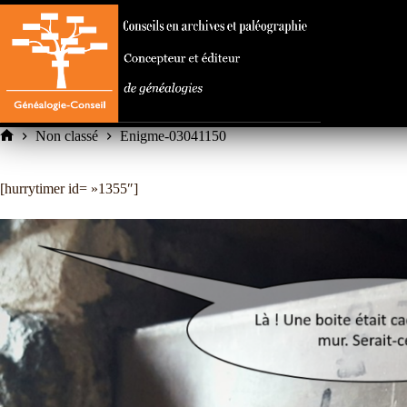
Passer
au
contenu
Non classé
Enigme-03041150
Accueil
[hurrytimer id= »1355″]