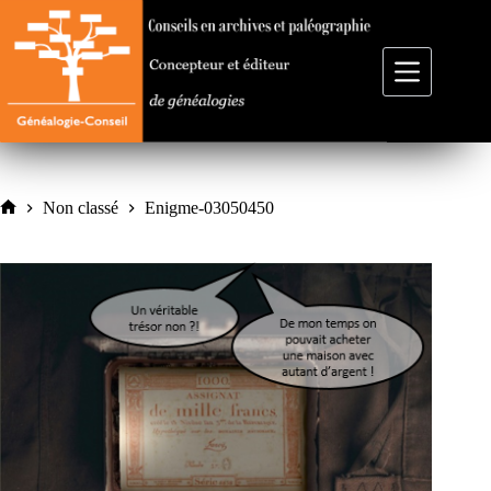
Passer
au
contenu
Non classé
Enigme-03050450
Accueil