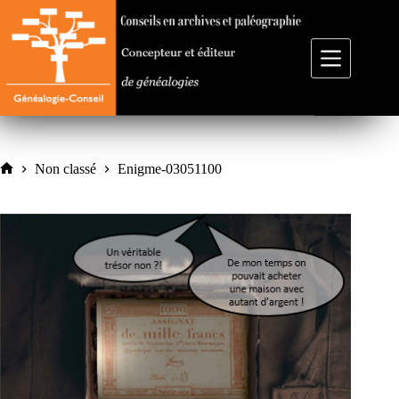
Passer
au
contenu
Non classé
Enigme-03051100
Accueil