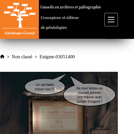
Passer
au
contenu
Non classé
Enigme-03051400
Accueil