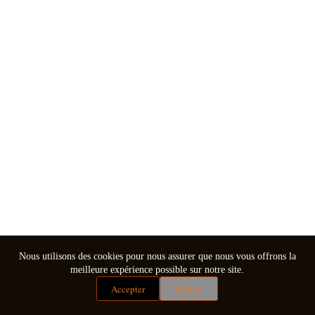
Nous utilisons des cookies pour nous assurer que nous vous offrons la
meilleure expérience possible sur notre site.
Accepter
Refuser
Mentions légales
Conditions générales de vente
Copyright © 2026 - Thème WordPress par
CreativeThemes
.