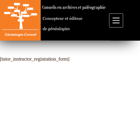
Passer
au
contenu
[tutor_instructor_registration_form]