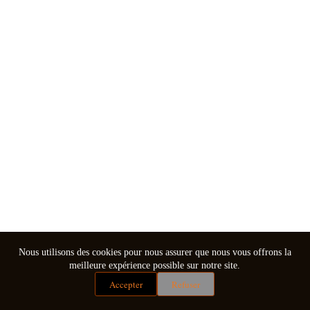
Nous utilisons des cookies pour nous assurer que nous vous offrons la
meilleure expérience possible sur notre site.
Accepter
Refuser
Mentions légales
Conditions générales de vente
Copyright © 2026 - Thème WordPress par
CreativeThemes
.