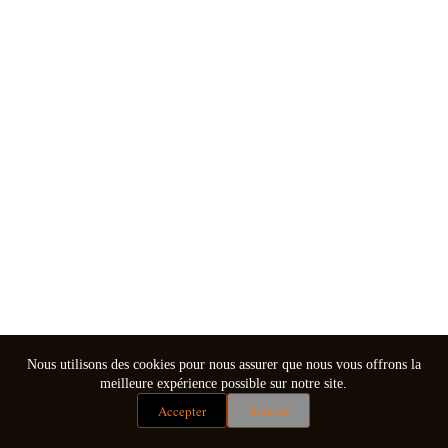
Nous utilisons des cookies pour nous assurer que nous vous offrons la
meilleure expérience possible sur notre site.
Accepter
Refuser
Mentions légales
Conditions générales de vente
Copyright © 2026 - Thème WordPress par
CreativeThemes
.