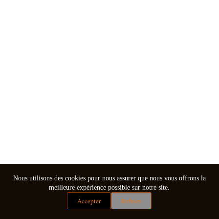
Nous utilisons des cookies pour nous assurer que nous vous offrons la
meilleure expérience possible sur notre site.
Accepter
Refuser
Mentions légales
Conditions générales de vente
Copyright © 2026 - Thème WordPress par
CreativeThemes
.