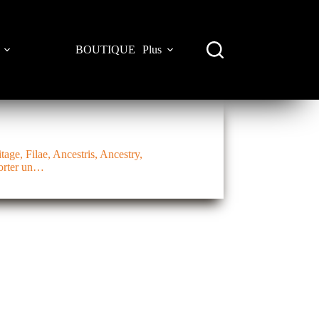
BOUTIQUE
Plus
age, Filae, Ancestris, Ancestry,
porter un…