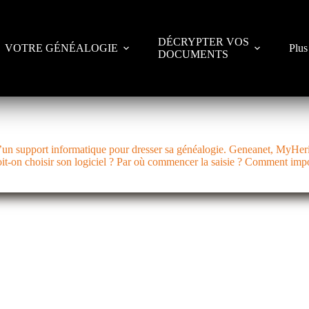
DÉCRYPTER VOS
VOTRE GÉNÉALOGIE
Plus
DOCUMENTS
’un support informatique pour dresser sa généalogie. Geneanet, MyHerit
oit-on choisir son logiciel ? Par où commencer la saisie ? Comment im