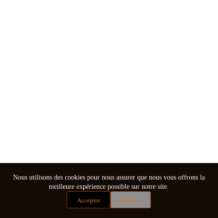
Nous utilisons des cookies pour nous assurer que nous vous offrons la
meilleure expérience possible sur notre site.
Accepter
Refuser
Mentions légales
Conditions générales de vente
Copyright © 2026 - Thème WordPress par
CreativeThemes
.