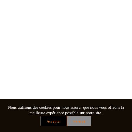
Nous utilisons des cookies pour nous assurer que nous vous offrons la
meilleure expérience possible sur notre site.
Accepter
Refuser
Mentions légales
Conditions générales de vente
Copyright © 2026 - Thème WordPress par
CreativeThemes
.