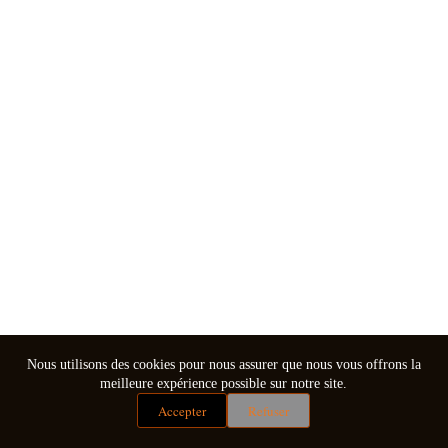
Nous utilisons des cookies pour nous assurer que nous vous offrons la
meilleure expérience possible sur notre site.
Accepter
Refuser
Mentions légales
Conditions générales de vente
Copyright © 2026 - Thème WordPress par
CreativeThemes
.