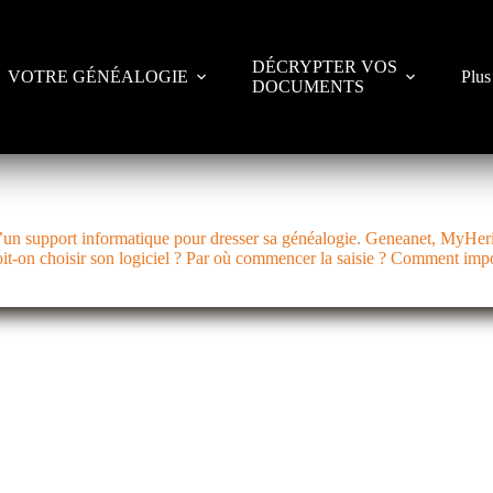
DÉCRYPTER VOS
VOTRE GÉNÉALOGIE
Plus
DOCUMENTS
’un support informatique pour dresser sa généalogie. Geneanet, MyHerit
oit-on choisir son logiciel ? Par où commencer la saisie ? Comment im