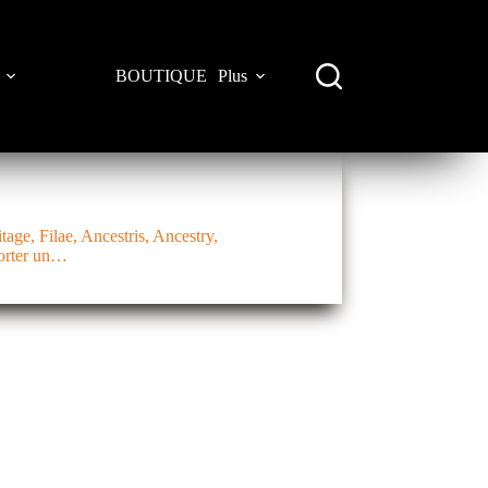
BOUTIQUE
Plus
age, Filae, Ancestris, Ancestry,
porter un…