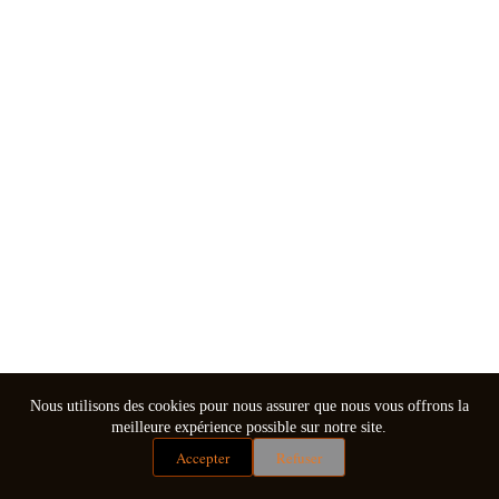
Nous utilisons des cookies pour nous assurer que nous vous offrons la
meilleure expérience possible sur notre site.
Accepter
Refuser
Mentions légales
Conditions générales de vente
Copyright © 2026 - Thème WordPress par
CreativeThemes
.