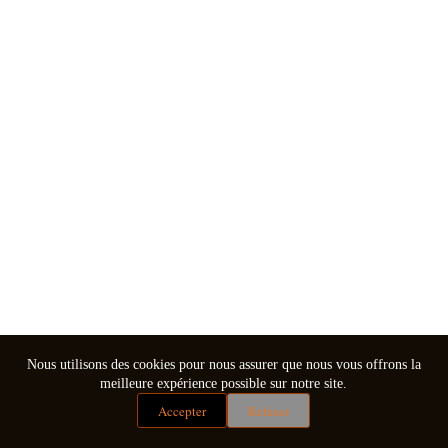
Nous utilisons des cookies pour nous assurer que nous vous offrons la
meilleure expérience possible sur notre site.
Accepter
Refuser
Mentions légales
Conditions générales de vente
Copyright © 2026 - Thème WordPress par
CreativeThemes
.