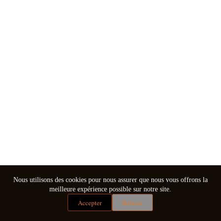
Nous utilisons des cookies pour nous assurer que nous vous offrons la
meilleure expérience possible sur notre site.
Accepter
Refuser
Mentions légales
Conditions générales de vente
Copyright © 2026 - Thème WordPress par
CreativeThemes
.