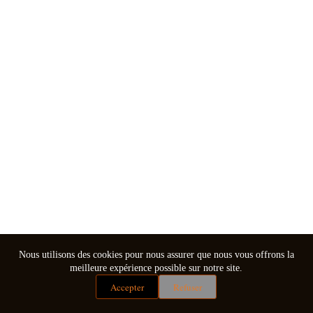
Nous utilisons des cookies pour nous assurer que nous vous offrons la
meilleure expérience possible sur notre site.
Accepter
Refuser
Mentions légales
Conditions générales de vente
Copyright © 2026 - Thème WordPress par
CreativeThemes
.