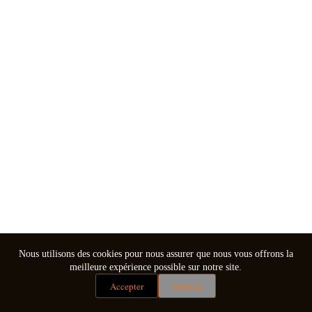
Nous utilisons des cookies pour nous assurer que nous vous offrons la
meilleure expérience possible sur notre site.
Accepter
Refuser
Mentions légales
Conditions générales de vente
Copyright © 2026 - Thème WordPress par
CreativeThemes
.