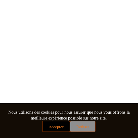
Nous utilisons des cookies pour nous assurer que nous vous offrons la
meilleure expérience possible sur notre site.
Accepter
Refuser
Mentions légales
Conditions générales de vente
Copyright © 2026 - Thème WordPress par
CreativeThemes
.