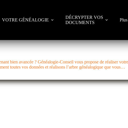
DÉCRYPTER VOS
VOTRE GÉNÉALOGIE
Plus
DOCUMENTS
enant bien avancée ? Généalogie-Conseil vous propose de réaliser votre
ement toutes vos données et réalisons l’arbre généalogique que vous…