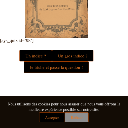
[ays_quiz id=’98’]
Un indice ?
Un gros indice ?
Je triche et passe la question !
Nous utilisons des cookies pour nous assurer que nous vous offrons la
meilleure expérience possible sur notre site.
Accepter
Refuser
Mentions légales
Conditions générales de vente
Copyright © 2026 - Thème WordPress par
CreativeThemes
.