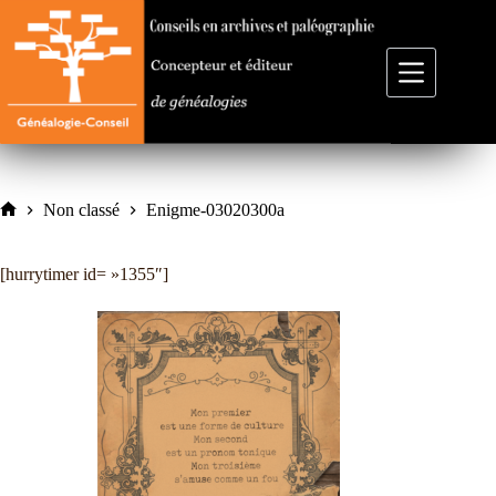
Passer
au
contenu
Non classé
Enigme-03020300a
Accueil
[hurrytimer id= »1355″]