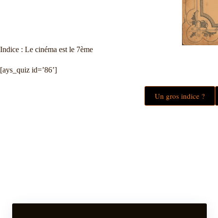
Indice : Le cinéma est le 7ème
[ays_quiz id=’86’]
Un gros indice ?