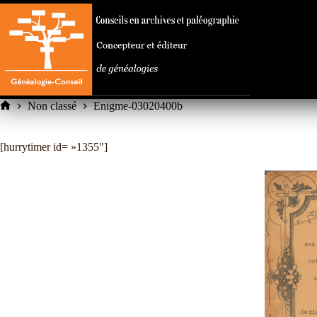
Passer
au
contenu
Non classé
Enigme-03020400b
Accueil
[hurrytimer id= »1355″]