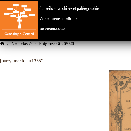
Passer
au
contenu
Non classé
Enigme-03020550b
Accueil
[hurrytimer id= »1355″]