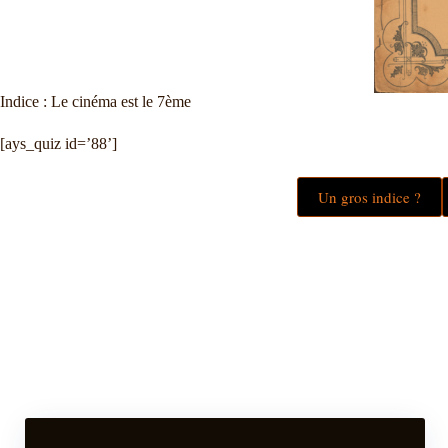
Indice : Le cinéma est le 7ème
[ays_quiz id=’88’]
Un gros indice ?